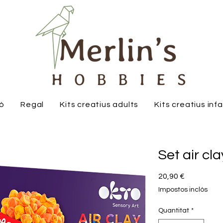
ió
Regal
Kits creatius adults
Kits creatius inf
Set air cla
Price
20,90 €
Impostos inclòs
Quantitat
*