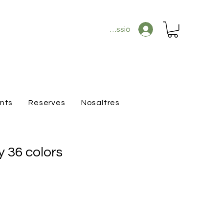
Inicia la sessió
ants
Reserves
Nosaltres
y 36 colors