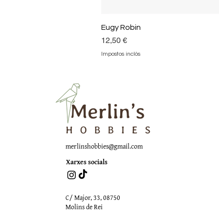
Eugy Robin
Preu
12,50 €
Impostos inclòs
merlinshobbies@gmail.com
Xarxes socials
C/ Major, 33, 08750
Molins de Rei