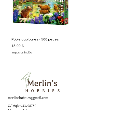
Poble capibares - 500 peces
Puzle Klimt 1000 peces
Preu
Preu
15,00 €
19,90 €
Impostos inclòs
Impostos inclòs
merlinshobbies@gmail.com
C/ Major, 33, 08750
Molins de Rei