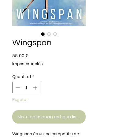
Wingspan
Price
55,00 €
Impostos inclòs
Quantitat
*
Esgotat
Notifica'm quan estigui disponible
Wingspan és un joc competitiu de