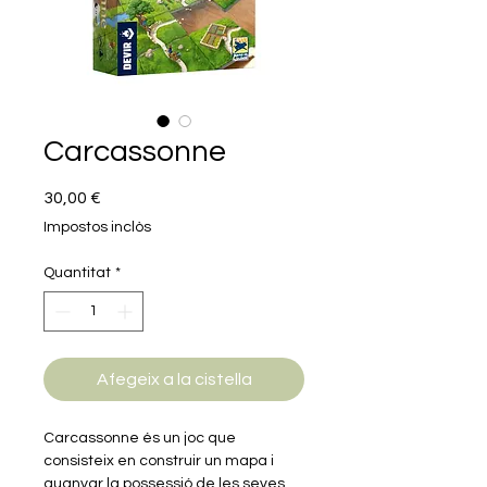
Carcassonne
Price
30,00 €
Impostos inclòs
Quantitat
*
Afegeix a la cistella
Carcassonne és un joc que
consisteix en construir un mapa i
guanyar la possessió de les seves