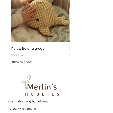
Peluix Balena groga
Peluix Balena verda
Preu
Preu
22,00 €
22,00 €
Impostos inclòs
Impostos inclòs
merlinshobbies@gmail.com
C/ Major, 33, 08750