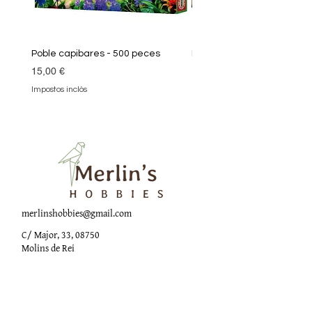
Poble capibares - 500 peces
Puzle Klimt 1000 peces
Preu
Preu
15,00 €
19,90 €
Impostos inclòs
Impostos inclòs
merlinshobbies@gmail.com
C/ Major, 33, 08750
Molins de Rei
Xarxes socials