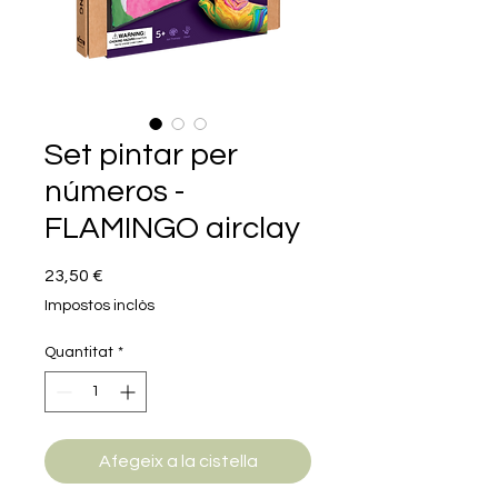
Set pintar per
números -
FLAMINGO airclay
Price
23,50 €
Impostos inclòs
Quantitat
*
Afegeix a la cistella