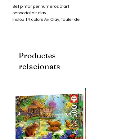
Set pintar per números d'art
sensorial air clay
Inclou 14 colors Air Clay, tauler de
fusta amb marc de 30 x 30 cm,
instruccions pas a pas amb imatges
i video-tutorial, eines per modelar,
accessoris experiència sensory art &
relax
Productes
relacionats
No recomanat menors 5 anys