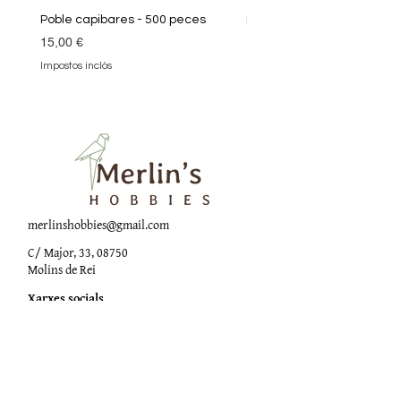
Poble capibares - 500 peces
Puzle Klimt 1000 peces
Preu
Preu
15,00 €
19,90 €
Impostos inclòs
Impostos inclòs
merlinshobbies@gmail.com
C/ Major, 33, 08750
Molins de Rei
Xarxes socials
Horari botiga
Dilluns:
17:00 - 20:00