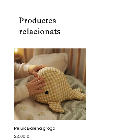
Mida: 40x50 cm
Productes
relacionats
Peluix Balena groga
Peluix Balena verda
Preu
Preu
22,00 €
22,00 €