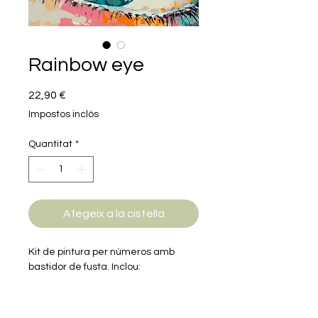
Rainbow eye
Price
22,90 €
Impostos inclòs
Quantitat
*
Afegeix a la cistella
Kit de pintura per números amb
bastidor de fusta. Inclou:
- 3 pinzells
- Pintures necessàries