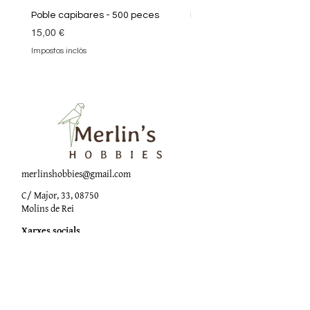
Poble capibares - 500 peces
Puzle Klimt 1000 peces
Preu
Preu
15,00 €
19,90 €
Impostos inclòs
Impostos inclòs
merlinshobbies@gmail.com
C/ Major, 33, 08750
Molins de Rei
Xarxes socials
Horari botiga
Dilluns:
17:00 - 20:00