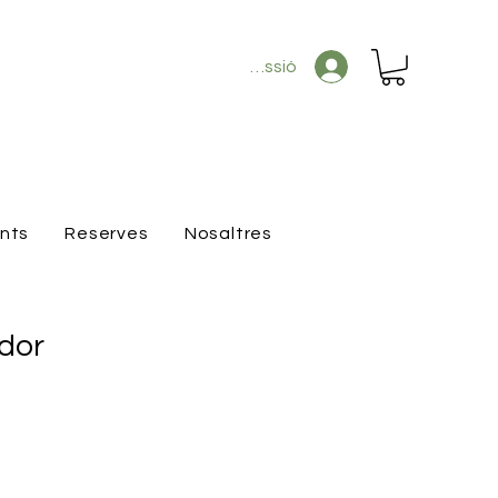
Inicia la sessió
ants
Reserves
Nosaltres
rdor