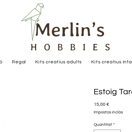
ió
Regal
Kits creatius adults
Kits creatius inf
Estoig Ta
Price
15,00 €
Impostos inclòs
Quantitat
*