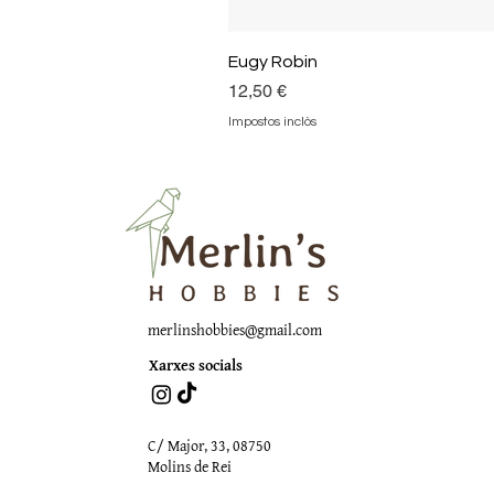
Eugy Robin
Preu
12,50 €
Impostos inclòs
merlinshobbies@gmail.com
Xarxes socials
C/ Major, 33, 08750
Molins de Rei