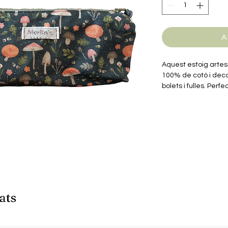
A
Aquest estoig artes
100% de cotó i dec
bolets i fulles. Perfe
altres objectes, el 
i connexió amb la n
Amb unes dimensions
és pràctic per a qua
dels detalls rústics i
ats