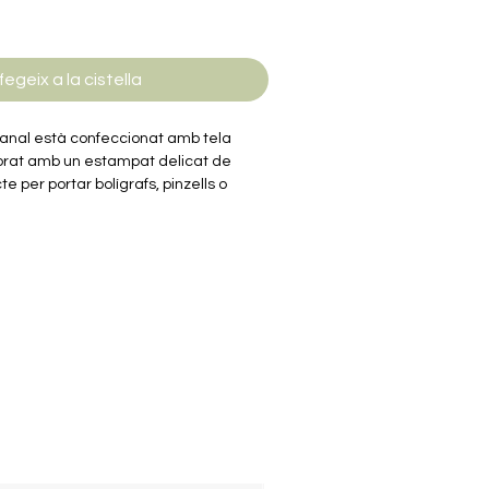
fegeix a la cistella
anal està confeccionat amb tela
orat amb un estampat delicat de
cte per portar bolígrafs, pinzells o
seu disseny natural transmet serenitat
atura.
 de 25 cm de llarg i 11 cm d’alçada,
lsevol ocasió. Ideal per als amants
 l’artesania!