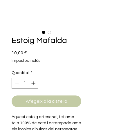
Estoig Mafalda
Price
10,00 €
Impostos inclòs
Quantitat
*
Afegeix a la cistella
Aquest estoig artesanal, fet amb
tela 100% de cotó i estampada amb
els icònics dibuixos del personatge