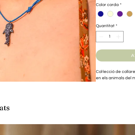
Color corda
*
Quantitat
*
A
Col·lecció de collar
en els animals del 
ats