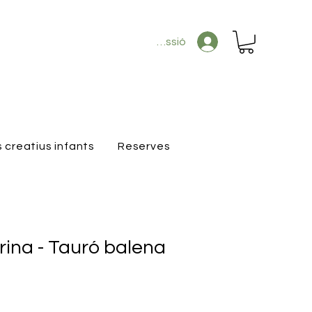
Inicia la sessió
s creatius infants
Reserves
ina - Tauró balena