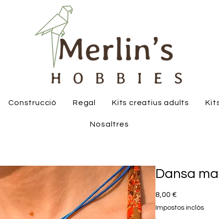
Construcció
Regal
Kits creatius adults
Kit
Nosaltres
Dansa mar
Price
8,00 €
Impostos inclòs