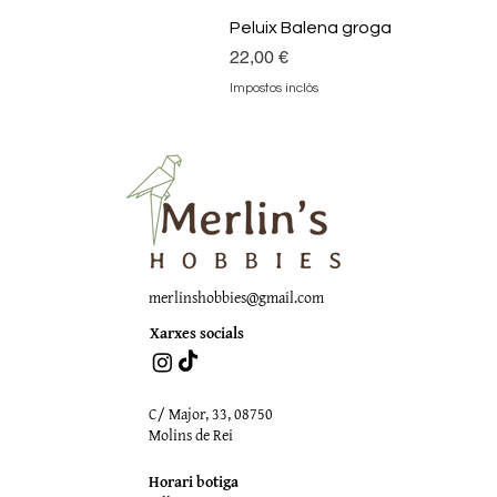
Peluix Balena groga
Preu
22,00 €
Impostos inclòs
merlinshobbies@gmail.com
Xarxes socials
C/ Major, 33, 08750
Molins de Rei
Horari botiga