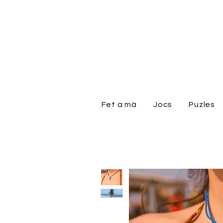
Fet a mà
Jocs
Puzles