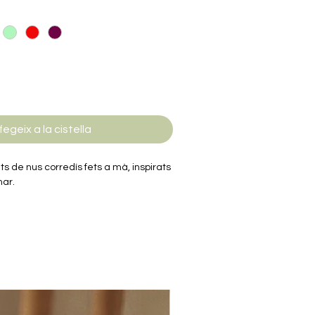
fegeix a la cistella
ets de nus corredís fets a mà, inspirats
mar.