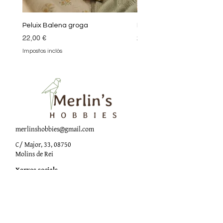
Peluix Balena groga
Peluix Balena verda
Preu
Preu
22,00 €
22,00 €
Impostos inclòs
Impostos inclòs
merlinshobbies@gmail.com
C/ Major, 33, 08750
Molins de Rei
Xarxes socials
Horari botiga
Dilluns:
17:00 - 20:00