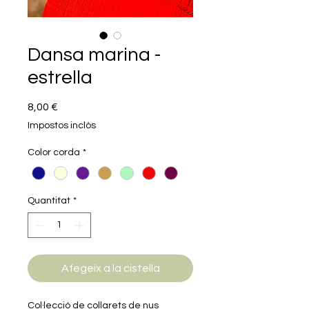
Dansa marina -
estrella
Price
8,00 €
Impostos inclòs
Color corda
*
Quantitat
*
Afegeix a la cistella
Col·lecció de collarets de nus