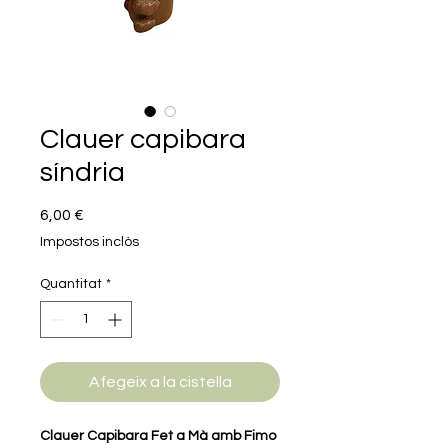
Clauer capibara
síndria
Price
6,00 €
Impostos inclòs
Quantitat
*
Afegeix a la cistella
Clauer Capibara Fet a Mà amb Fimo