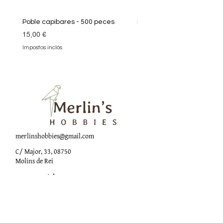
Poble capibares - 500 peces
Puzle Klimt 1000 peces
Preu
Preu
15,00 €
19,90 €
Impostos inclòs
Impostos inclòs
merlinshobbies@gmail.com
C/ Major, 33, 08750
Molins de Rei
Xarxes socials
Horari botiga
Dilluns: