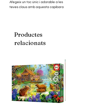
Afegeix un toc únic i adorable a les
teves claus amb aquesta capibara
amb una síndria! Està feta a mà amb
FIMO i envernissada, per donar-li un
acabat brillant i resistent.
Productes
relacionats