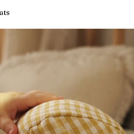
La paleta de colo
projectes artístic
ats
És un regal origin
adolescents.