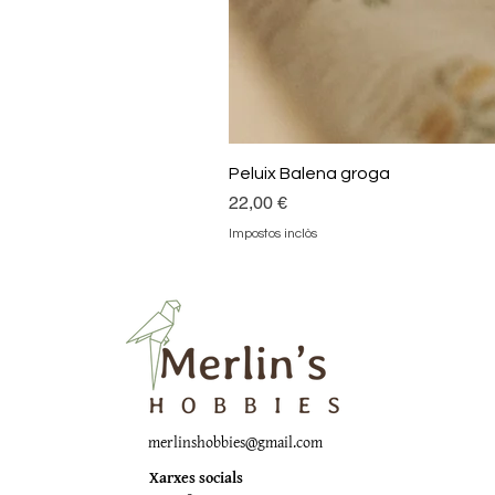
Peluix Balena groga
Preu
22,00 €
Impostos inclòs
merlinshobbies@gmail.com
Xarxes socials