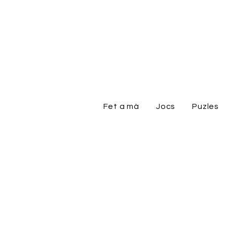
Fet a mà
Jocs
Puzles