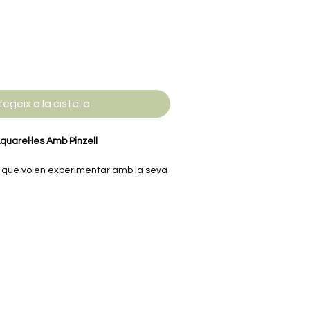
fegeix a la cistella
quarel·les Amb Pinzell
s que volen experimentar amb la seva
r-se en el món de les pintures amb
s que faciliten les tècniques bàsiques
àcils d'aplicar i permeten als petits
 la barreja de colors.
l per compartir moments en família,
pintura amb pinzells adaptats per als