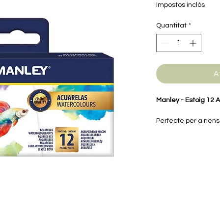
Impostos inclòs
Quantitat
*
A
Manley - Estoig 12 A
Perfecte per a nen
creativitat i inicia
aquarel·la.
Inclou colors viu
de pintura. Són f
experimentar amb
L'estoig és idea
deixant fluir la 
més menuts.