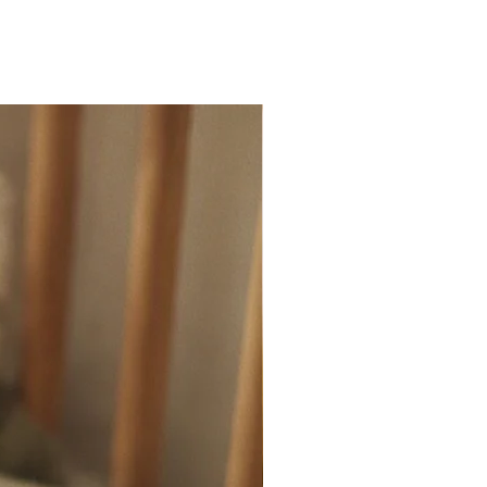
rs ofereix opcions diverses per a
s.
al que inspira la creativitat en nens i