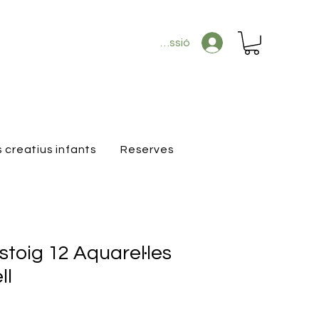
Inicia la sessió
s creatius infants
Reserves
stoig 12 Aquarel·les
ll