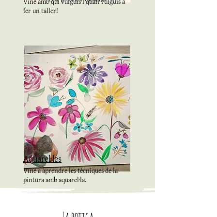
Vine amb qui vulguis i quan vulguis a
fer un taller!
Aquarel·les
Vine a aprendre les tècniques de la
pintura amb aquarel·la.