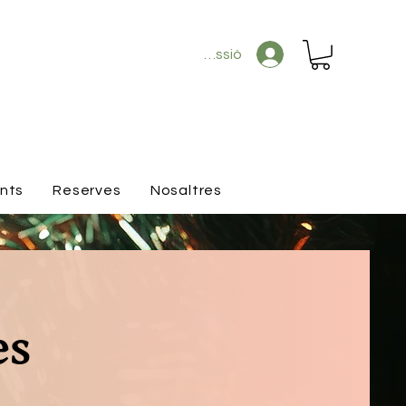
Inicia la sessió
ants
Reserves
Nosaltres
es