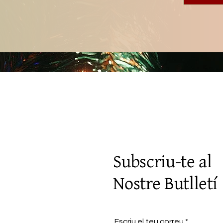
Subscriu-te al
Nostre Butlletí
Escriu el teu correu