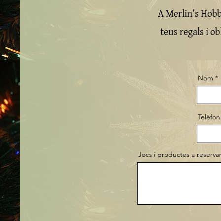
A Merlin’s Hobb
teus regals i o
Nom
Telèfon
Jocs i productes a reserva