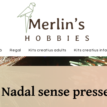
ió
Regal
Kits creatius adults
Kits creatius inf
 Nadal sense press