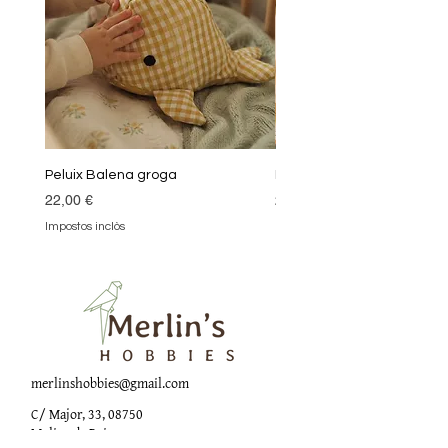
Peluix Balena groga
Peluix Balena verda
Preu
Preu
22,00 €
22,00 €
Impostos inclòs
Impostos inclòs
merlinshobbies@gmail.com
C/ Major, 33, 08750
Molins de Rei