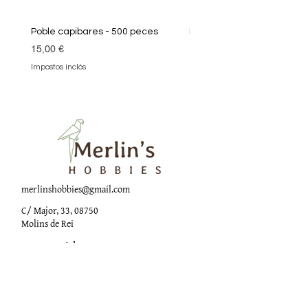
Poble capibares - 500 peces
Puzle Klimt 1000 peces
Preu
Preu
15,00 €
19,90 €
Impostos inclòs
Impostos inclòs
merlinshobbies@gmail.com
C/ Major, 33, 08750
Molins de Rei
Xarxes socials
Horari botiga
Dilluns: