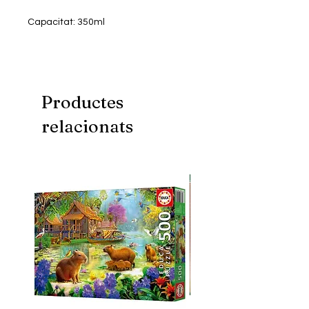
Capacitat: 350ml
Microones: No apte
Rentaplats: No apte
Productes
relacionats