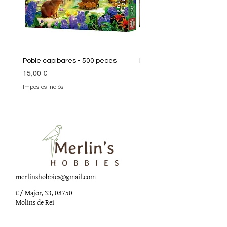
element lúdic i divertit per als
petits creadors.
Poble capibares - 500 peces
Puzle Klimt 1000 peces
Preu
Preu
15,00 €
19,90 €
Impostos inclòs
Impostos inclòs
merlinshobbies@gmail.com
C/ Major, 33, 08750
Molins de Rei
Xarxes socials