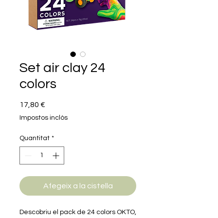
Set air clay 24
colors
Price
17,80 €
Impostos inclòs
Quantitat
*
Afegeix a la cistella
Descobriu el pack de 24 colors OKTO,