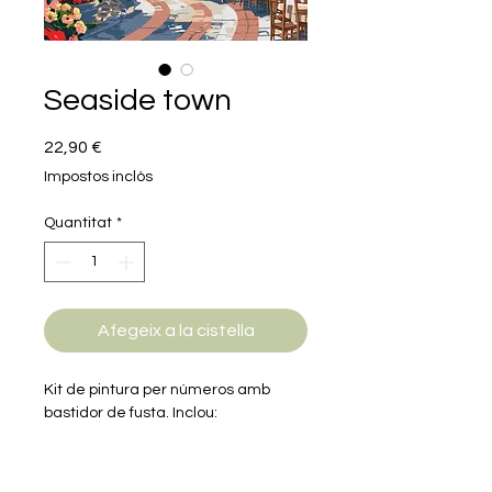
Seaside town
Price
22,90 €
Impostos inclòs
Quantitat
*
Afegeix a la cistella
Kit de pintura per números amb
bastidor de fusta. Inclou:
- 3 pinzells
- Pintures necessàries