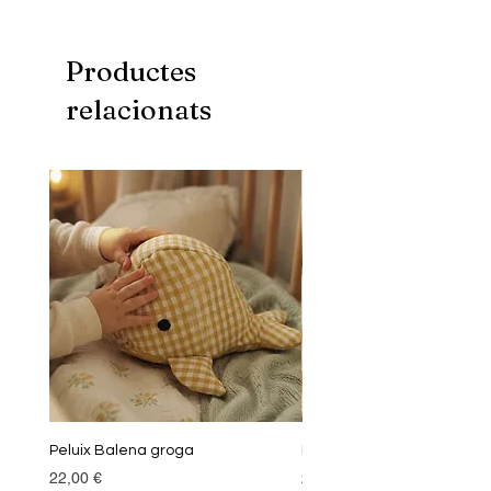
Mida: 40x50 cm
Productes
relacionats
Peluix Balena groga
Peluix Balena verda
Preu
Preu
22,00 €
22,00 €