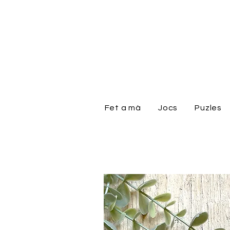
Fet a mà
Jocs
Puzles