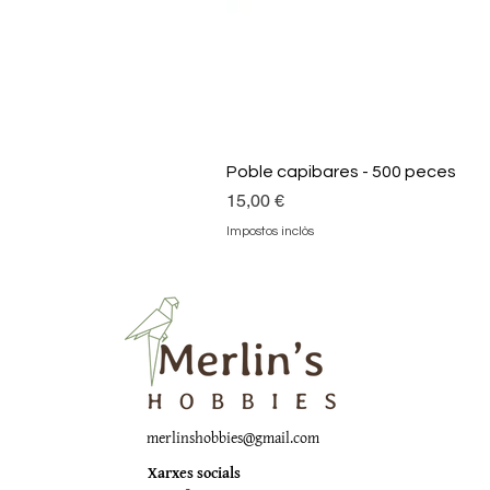
Poble capibares - 500 peces
Preu
15,00 €
Impostos inclòs
merlinshobbies@gmail.com
Xarxes socials