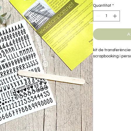
Quantitat
*
A
kit de transferèncie
scrapbooking i perso