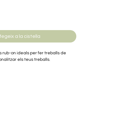
fegeix a la cistella
s rub-on ideals per fer treballs de
nalitzar els teus treballs.