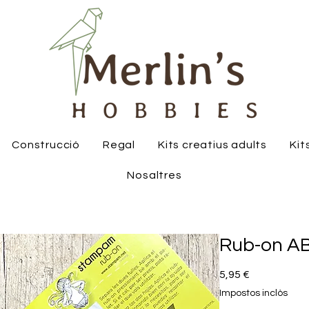
Construcció
Regal
Kits creatius adults
Kit
Nosaltres
Rub-on AB
Price
5,95 €
Impostos inclòs