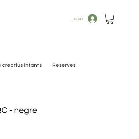
Inicia la sessió
s creatius infants
Reserves
C - negre