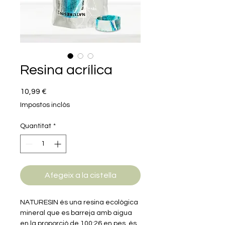
Resina acrílica
Price
10,99 €
Impostos inclòs
Quantitat
*
Afegeix a la cistella
NATURESIN és una resina ecològica
mineral que es barreja amb aigua
en la proporció de 100:26 en pes, és