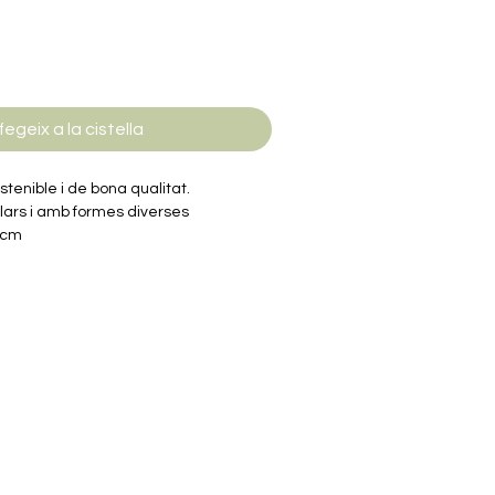
fegeix a la cistella
stenible i de bona qualitat.
lars i amb formes diverses
 cm