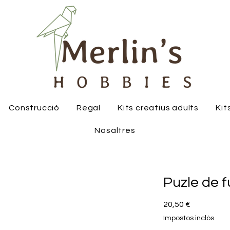
Construcció
Regal
Kits creatius adults
Kit
Nosaltres
Puzle de f
Price
20,50 €
Impostos inclòs