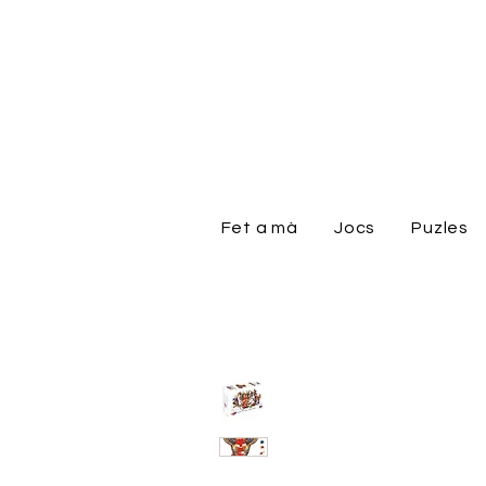
Fet a mà
Jocs
Puzles