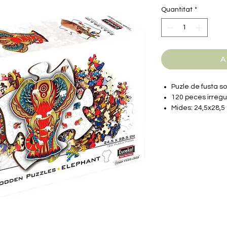
Quantitat
*
A
Puzle de fusta so
120 peces irregu
Mides: 24,5x28,5