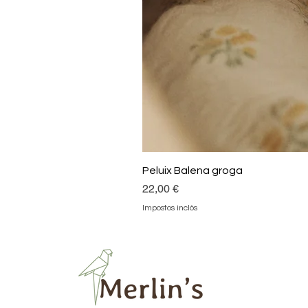
Peluix Balena groga
Preu
22,00 €
Impostos inclòs