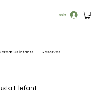
Inicia la sessió
s creatius infants
Reserves
usta Elefant