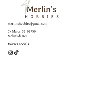
merlinshobbies@gmail.com
C/ Major, 33, 08750
Molins de Rei
Xarxes socials
Horari botiga
Dilluns:
17:00 - 20:00
Dimarts a dissabte:
10:00 -13:30 / 17:00 - 20:00
Subscriu-te al Nostre
Butlletí