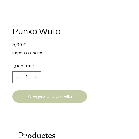
Punxó Wuto
Price
5,00 €
Impostos inclòs
Quantitat
*
Afegeix a la cistella
Productes