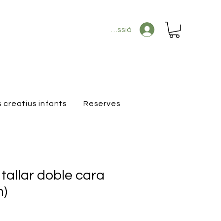
Inicia la sessió
s creatius infants
Reserves
tallar doble cara
m)