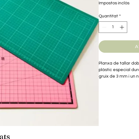
Impostos inclòs
Quantitat
*
A
Planxa de tallar do
plàstic especial du
gruix de 3 mm i un nu
Les planxes de tall 
flexible com el PVC 
treball per protegir-l
La superfície de la
graduada en centím
sobre ella i fer tal
ats
i rectes per facilitar