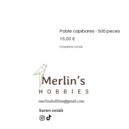
Poble capibares - 500 peces
Preu
15,00 €
Impostos inclòs
merlinshobbies@gmail.com
Xarxes socials