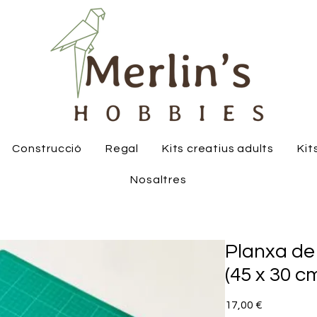
Construcció
Regal
Kits creatius adults
Kit
Nosaltres
Planxa de 
(45 x 30 c
Price
17,00 €