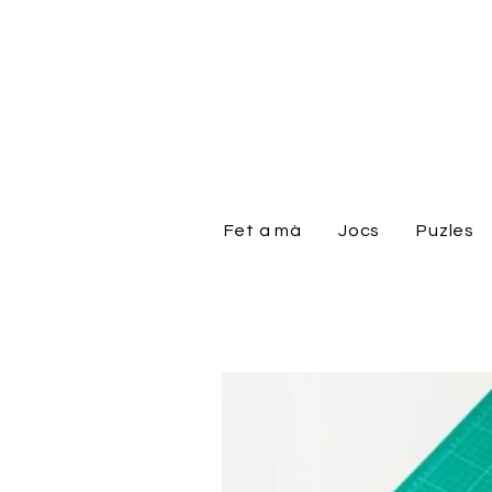
Fet a mà
Jocs
Puzles