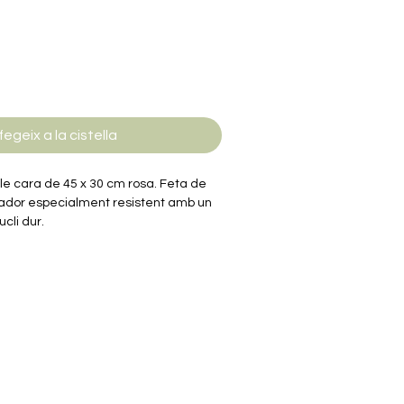
fegeix a la cistella
ble cara de 45 x 30 cm rosa. Feta de
rador especialment resistent amb un
cli dur.
són làmines fabricades en plàstic
que es col·loquen sobre la taula de
a de talls.
 planxa compta amb una quadrícula
etres que permet col·locar la peça
ls precisos. El model compta amb angles
 el traç del tall. El nucli de la planxa de