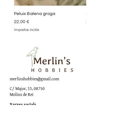
Peluix Balena groga
Peluix Balena verda
Preu
Preu
22,00 €
22,00 €
Impostos inclòs
Impostos inclòs
merlinshobbies@gmail.com
C/ Major, 33, 08750
Molins de Rei
Xarxes socials
Horari botiga
Dilluns:
17:00 - 20:00