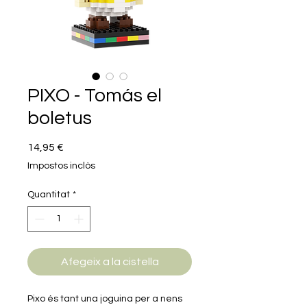
PIXO - Tomás el
boletus
Price
14,95 €
Impostos inclòs
Quantitat
*
Afegeix a la cistella
Pixo és tant una joguina per a nens