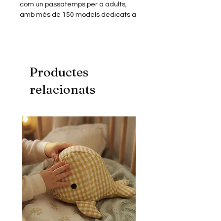
com un passatemps per a adults,
amb més de 150 models dedicats a
personatges de pel·lícules, sèries,
animació, videojocs, música…
Els miniblocs són similars a les peces
dels jocs de blocs més populars però
en mida més petita. Construïts en
Productes
plàstic ABS de primera qualitat
relacionats
tenen un perfecte encaix i excel·lent
acabat.
Aquest model consta d'un Kit de
miniblocs de construcció amb què
podràs muntar un puzle
tridimensional, per donar forma a la
figura miniaturitzada del teu
personatge favorit.
Inclou instruccions digitals.
Fomenta una millor creativitat,
psicomotricitat i visió espacial.