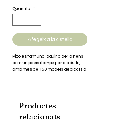
Quantitat
*
Afegeix a la cistella
Pixo és tant una joguina per a nens
com un passatemps per a adults,
amb més de 150 models dedicats a
personatges de pel·lícules, sèries,
animació, videojocs, música…
Els miniblocs són similars a les peces
dels jocs de blocs més populars però
en mida més petita. Construïts en
Productes
plàstic ABS de primera qualitat
relacionats
tenen un perfecte encaix i excel·lent
acabat.
Aquest model consta d'un Kit de
miniblocs de construcció amb què