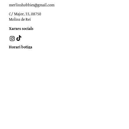
merlinshobbies@gmail.com
C/ Major, 33, 08750
Molins de Rei
Xarxes socials
Horari botiga
Dilluns:
17:00 - 20:00
Dimarts a dissabte:
10:00 -13:30 / 17:00 - 20:00
Subscriu-te al Nostre
Butlletí
Escriu el teu correu