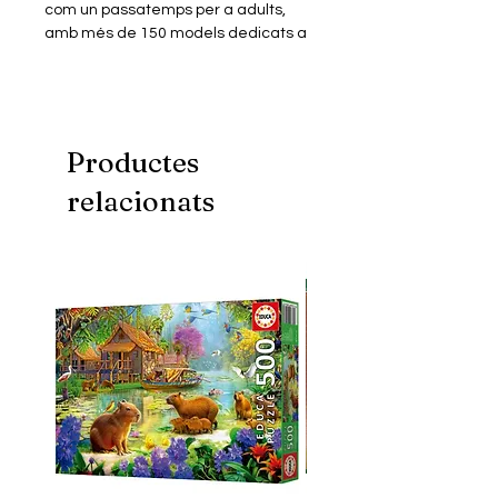
com un passatemps per a adults,
amb més de 150 models dedicats a
personatges de pel·lícules, sèries,
animació, videojocs, música…
Els miniblocs són similars a les peces
dels jocs de blocs més populars però
en mida més petita. Construïts en
Productes
plàstic ABS de primera qualitat
relacionats
tenen un perfecte encaix i excel·lent
acabat.
Aquest model consta d'un Kit de
miniblocs de construcció amb què
podràs muntar un puzle
tridimensional, per donar forma a la
figura miniaturitzada del teu
personatge favorit.
Inclou instruccions digitals.
Fomenta una millor creativitat,
psicomotricitat i visió espacial.