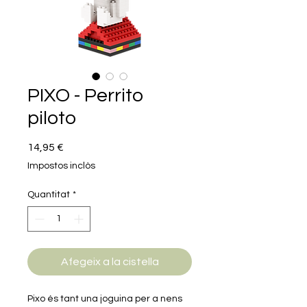
PIXO - Perrito
piloto
Price
14,95 €
Impostos inclòs
Quantitat
*
Afegeix a la cistella
Pixo és tant una joguina per a nens