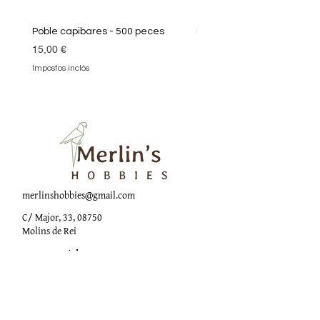
Poble capibares - 500 peces
Puzle Klimt 1000 peces
Preu
Preu
15,00 €
19,90 €
Impostos inclòs
Impostos inclòs
merlinshobbies@gmail.com
C/ Major, 33, 08750
Molins de Rei
Xarxes socials
Horari botiga
Dilluns: