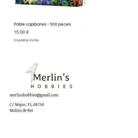
Poble capibares - 500 peces
Puzle Klimt 1000 peces
Preu
Preu
15,00 €
19,90 €
Impostos inclòs
Impostos inclòs
merlinshobbies@gmail.com
C/ Major, 33, 08750
Molins de Rei
Xarxes socials