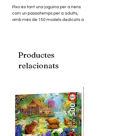
Pixo és tant una joguina per a nens
com un passatemps per a adults,
amb més de 150 models dedicats a
personatges de pel·lícules, sèries,
animació, videojocs, música…
Els miniblocs són similars a les peces
dels jocs de blocs més populars però
en mida més petita. Construïts en
Productes
plàstic ABS de primera qualitat
relacionats
tenen un perfecte encaix i excel·lent
acabat.
Aquest model consta d'un Kit de
miniblocs de construcció amb què
podràs muntar un puzle
tridimensional, per donar forma a la
figura miniaturitzada del teu
personatge favorit.
Inclou instruccions digitals.
Fomenta una millor creativitat,
psicomotricitat i visió espacial.