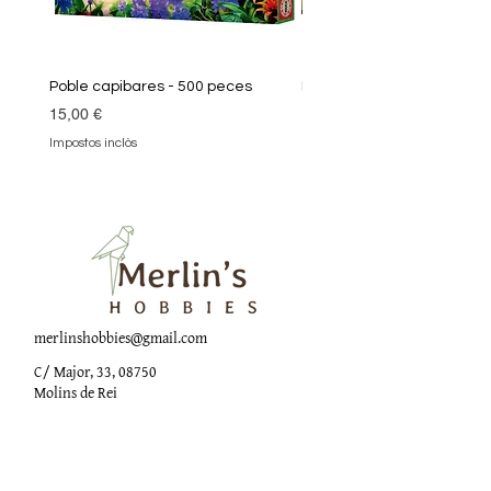
Poble capibares - 500 peces
Puzle Klimt 1000 peces
Preu
Preu
15,00 €
19,90 €
Impostos inclòs
Impostos inclòs
merlinshobbies@gmail.com
C/ Major, 33, 08750
Molins de Rei
Xarxes socials