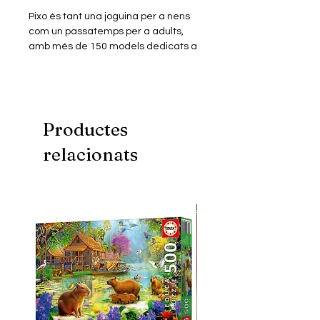
Pixo és tant una joguina per a nens
com un passatemps per a adults,
amb més de 150 models dedicats a
personatges de pel·lícules, sèries,
animació, videojocs, música…
Els miniblocs són similars a les peces
dels jocs de blocs més populars però
en mida més petita. Construïts en
Productes
plàstic ABS de primera qualitat
relacionats
tenen un perfecte encaix i excel·lent
acabat.
Aquest model consta d'un Kit de
miniblocs de construcció amb què
podràs muntar un puzle
tridimensional, per donar forma a la
figura miniaturitzada del teu
personatge favorit.
Inclou instruccions digitals.
Fomenta una millor creativitat,
psicomotricitat i visió espacial.