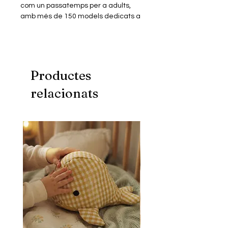
com un passatemps per a adults,
amb més de 150 models dedicats a
personatges de pel·lícules, sèries,
animació, videojocs, música…
Els miniblocs són similars a les peces
dels jocs de blocs més populars però
en mida més petita. Construïts en
Productes
plàstic ABS de primera qualitat
relacionats
tenen un perfecte encaix i excel·lent
acabat.
Aquest model consta d'un Kit de
miniblocs de construcció amb què
podràs muntar un puzle
tridimensional, per donar forma a la
figura miniaturitzada del teu
personatge favorit.
Inclou instruccions digitals.
Fomenta una millor creativitat,
psicomotricitat i visió espacial.