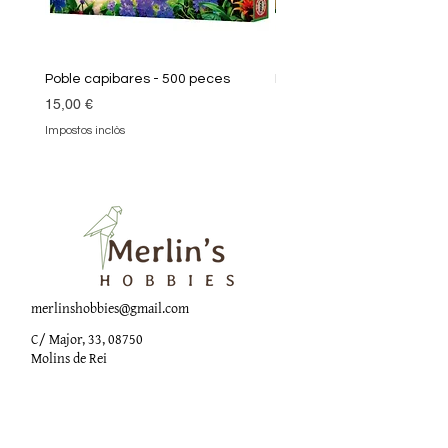
Poble capibares - 500 peces
Puzle Klimt 1000 peces
Preu
Preu
15,00 €
19,90 €
Impostos inclòs
Impostos inclòs
merlinshobbies@gmail.com
C/ Major, 33, 08750
Molins de Rei
Xarxes socials