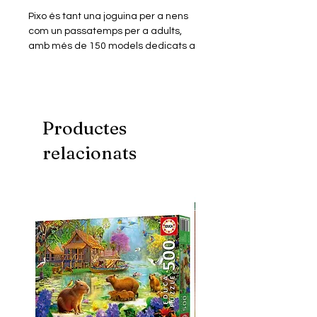
Pixo és tant una joguina per a nens
com un passatemps per a adults,
amb més de 150 models dedicats a
personatges de pel·lícules, sèries,
animació, videojocs, música…
Els miniblocs són similars a les peces
dels jocs de blocs més populars però
en mida més petita. Construïts en
Productes
plàstic ABS de primera qualitat
relacionats
tenen un perfecte encaix i excel·lent
acabat.
Aquest model consta d'un Kit de
miniblocs de construcció amb què
podràs muntar un puzle
tridimensional, per donar forma a la
figura miniaturitzada del teu
personatge favorit.
Inclou instruccions digitals.
Fomenta una millor creativitat,
psicomotricitat i visió espacial.