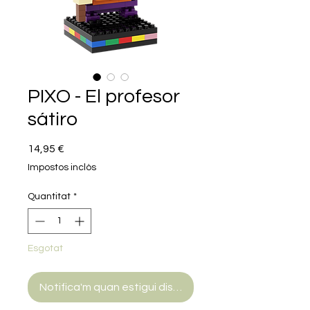
PIXO - El profesor
sátiro
Price
14,95 €
Impostos inclòs
Quantitat
*
Esgotat
Notifica'm quan estigui disponible