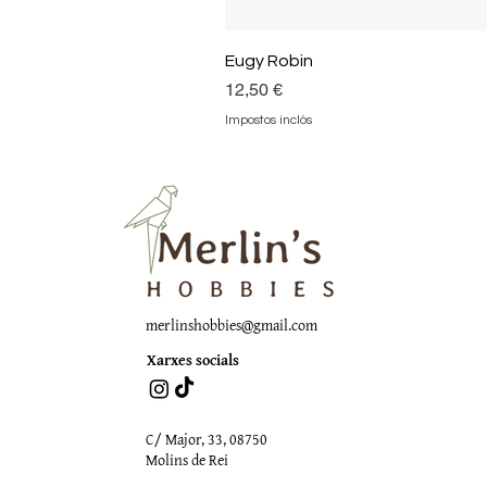
Eugy Robin
Preu
12,50 €
Impostos inclòs
merlinshobbies@gmail.com
Xarxes socials
C/ Major, 33, 08750
Molins de Rei