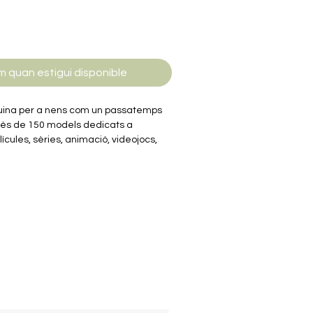
m quan estigui disponible
guina per a nens com un passatemps
més de 150 models dedicats a
ícules, sèries, animació, videojocs,
milars a les peces dels jocs de blocs
n mida més petita. Construïts en
era qualitat tenen un perfecte encaix
 d'un Kit de miniblocs de construcció
ar un puzle tridimensional, per
ura miniaturitzada del teu
igitals.
eativitat, psicomotricitat i visió