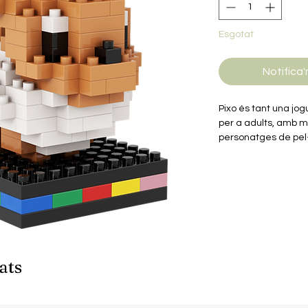
Esgotat
Notifica'
Pixo és tant una jo
per a adults, amb 
personatges de pel·l
música…
Els miniblocs són si
més populars però e
plàstic ABS de prim
i excel·lent acabat.
Aquest model consta
amb què podràs munt
donar forma a la fig
ats
personatge favorit.
Inclou instruccions d
Fomenta una millor cr