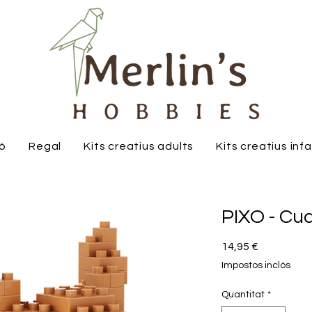
ió
Regal
Kits creatius adults
Kits creatius inf
PIXO - Cu
Price
14,95 €
Impostos inclòs
Quantitat
*