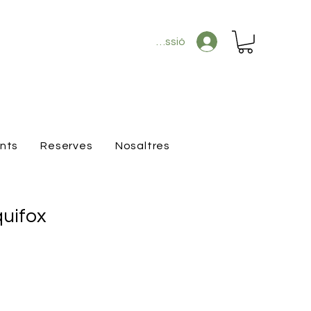
Inicia la sessió
ants
Reserves
Nosaltres
quifox