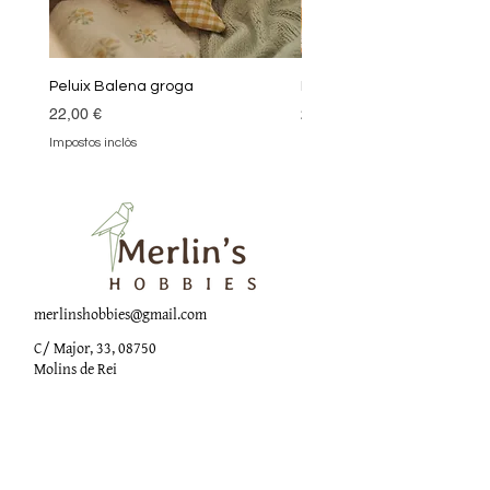
Peluix Balena groga
Peluix Balena verda
Preu
Preu
22,00 €
22,00 €
Impostos inclòs
Impostos inclòs
merlinshobbies@gmail.com
C/ Major, 33, 08750
Molins de Rei
Xarxes socials
Horari botiga