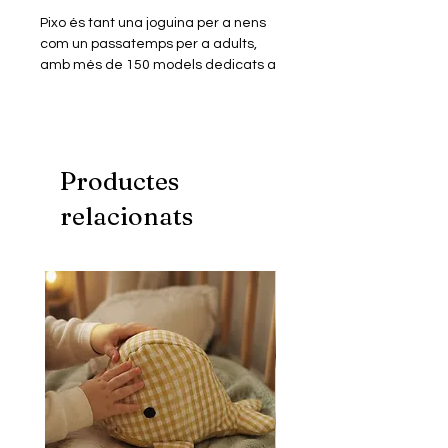
Pixo és tant una joguina per a nens
com un passatemps per a adults,
amb més de 150 models dedicats a
personatges de pel·lícules, sèries,
animació, videojocs, música…
Els miniblocs són similars a les peces
dels jocs de blocs més populars però
en mida més petita. Construïts en
Productes
plàstic ABS de primera qualitat
relacionats
tenen un perfecte encaix i excel·lent
acabat.
Aquest model consta d'un Kit de
miniblocs de construcció amb què
podràs muntar un puzle
tridimensional, per donar forma a la
figura miniaturitzada del teu
personatge favorit.
Inclou instruccions digitals.
Fomenta una millor creativitat,
psicomotricitat i visió espacial.