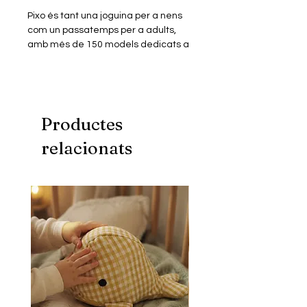
Pixo és tant una joguina per a nens
com un passatemps per a adults,
amb més de 150 models dedicats a
personatges de pel·lícules, sèries,
animació, videojocs, música…
Els miniblocs són similars a les peces
dels jocs de blocs més populars però
en mida més petita. Construïts en
Productes
plàstic ABS de primera qualitat
relacionats
tenen un perfecte encaix i excel·lent
acabat.
Aquest model consta d'un Kit de
miniblocs de construcció amb què
podràs muntar un puzle
tridimensional, per donar forma a la
figura miniaturitzada del teu
personatge favorit.
Inclou instruccions digitals.
Fomenta una millor creativitat,
psicomotricitat i visió espacial.