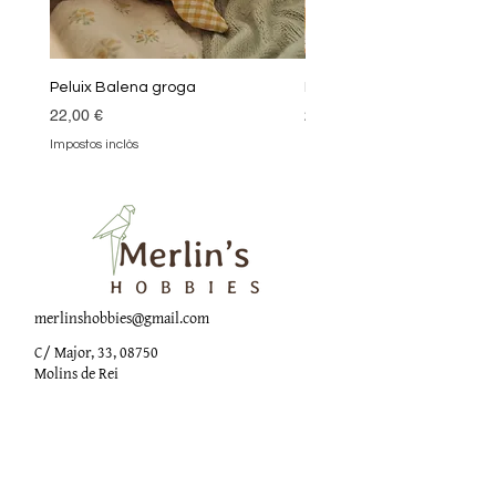
Peluix Balena groga
Peluix Balena verda
Preu
Preu
22,00 €
22,00 €
Impostos inclòs
Impostos inclòs
merlinshobbies@gmail.com
C/ Major, 33, 08750
Molins de Rei
Xarxes socials
Horari botiga