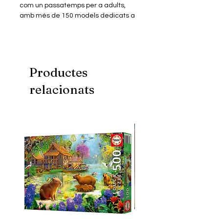
com un passatemps per a adults,
amb més de 150 models dedicats a
personatges de pel·lícules, sèries,
animació, videojocs, música…
Els miniblocs són similars a les peces
dels jocs de blocs més populars però
en mida més petita. Construïts en
Productes
plàstic ABS de primera qualitat
relacionats
tenen un perfecte encaix i excel·lent
acabat.
Aquest model consta d'un Kit de
miniblocs de construcció amb què
podràs muntar un puzle
tridimensional, per donar forma a la
figura miniaturitzada del teu
personatge favorit.
Inclou instruccions digitals.
Fomenta una millor creativitat,
psicomotricitat i visió espacial.