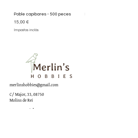
Poble capibares - 500 peces
Puzle Klimt 1000 peces
Preu
Preu
15,00 €
19,90 €
Impostos inclòs
Impostos inclòs
merlinshobbies@gmail.com
C/ Major, 33, 08750
Molins de Rei
Xarxes socials
Horari botiga
Dilluns: