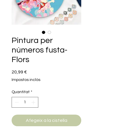
Pintura per
números fusta-
Flors
Price
20,99 €
Impostos inclòs
Quantitat
*
Afegeix a la cistella