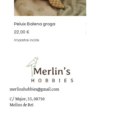
Peluix Balena groga
Peluix Balena verda
Preu
Preu
22,00 €
22,00 €
Impostos inclòs
Impostos inclòs
merlinshobbies@gmail.com
C/ Major, 33, 08750
Molins de Rei
Xarxes socials
Horari botiga