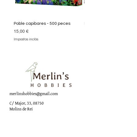
Poble capibares - 500 peces
Puzle Klimt 1000 peces
Preu
Preu
15,00 €
19,90 €
Impostos inclòs
Impostos inclòs
merlinshobbies@gmail.com
C/ Major, 33, 08750
Molins de Rei
Xarxes socials