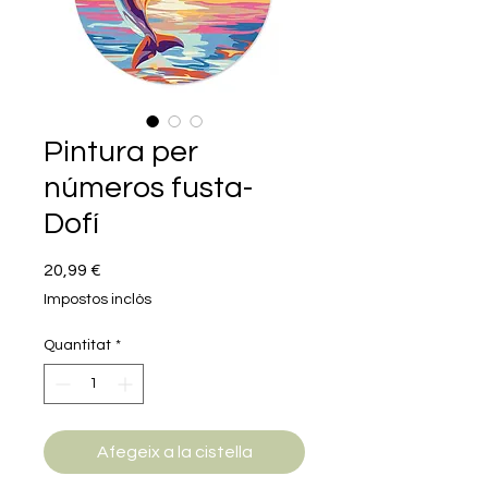
Pintura per
números fusta-
Dofí
Price
20,99 €
Impostos inclòs
Quantitat
*
Afegeix a la cistella