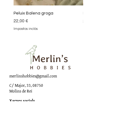
Peluix Balena groga
Peluix Balena verda
Preu
Preu
22,00 €
22,00 €
Impostos inclòs
Impostos inclòs
merlinshobbies@gmail.com
C/ Major, 33, 08750
Molins de Rei
Xarxes socials
Horari botiga
Dilluns:
17:00 - 20:00