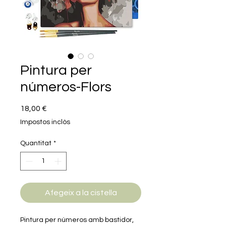
Pintura per
números-Flors
Price
18,00 €
Impostos inclòs
Quantitat
*
Afegeix a la cistella
Pintura per números amb bastidor,