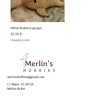
Peluix Balena groga
Peluix Balena verda
Preu
Preu
22,00 €
22,00 €
Impostos inclòs
Impostos inclòs
merlinshobbies@gmail.com
C/ Major, 33, 08750
Molins de Rei
Xarxes socials