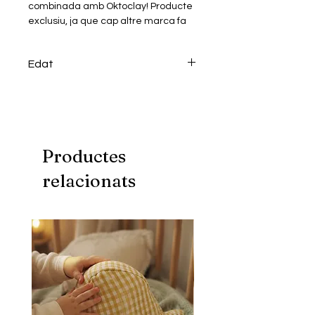
combinada amb Oktoclay! Producte
exclusiu, ja que cap altre marca fa
cap producte igual!
Contingut del Kit:
Edat
Air Clay en diversos colors, un
material suau i fàcil de treballar.
+14
Llenç de 40x30cm
Eines de modelatge
Instruccions detallades i un
vídeo-tutorial.
Productes
Aquest kit és perfecte tant per a
principiants com per a aficionats a
relacionats
l'art!