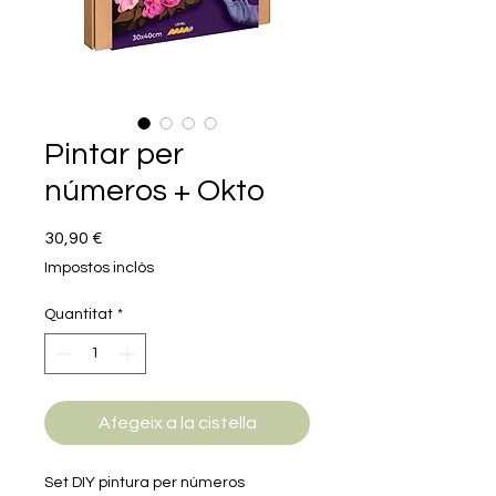
Pintar per
números + Okto
Price
30,90 €
Impostos inclòs
Quantitat
*
Afegeix a la cistella
Set DIY pintura per números