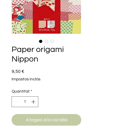
Paper origami
Nippon
Price
9,50 €
Impostos inclòs
Quantitat
*
Afegeix a la cistella