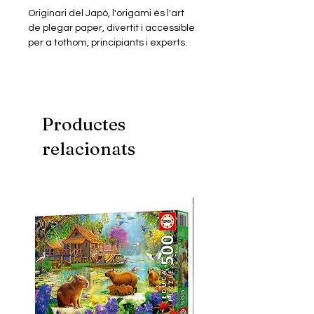
Originari del Japó, l'origami és l'art
de plegar paper, divertit i accessible
per a tothom, principiants i experts.
L'origami pot adoptar formes tan
simples com complexes. Un gra
d'imaginació i habilitat són suficients
per donar via lliure a la creativitat.
Productes
Aquest paquet consta de 60 fulls de
relacionats
20x20cm + enganxines ulls.