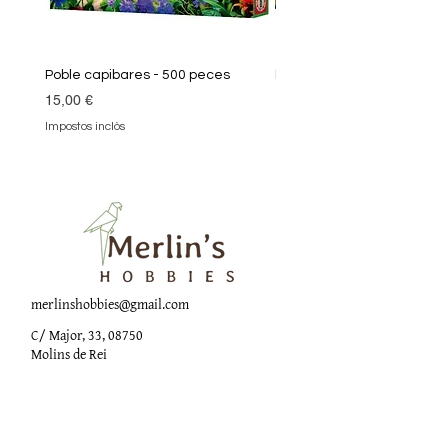
Poble capibares - 500 peces
Puzle Klimt 1000 peces
Preu
Preu
15,00 €
19,90 €
Impostos inclòs
Impostos inclòs
merlinshobbies@gmail.com
C/ Major, 33, 08750
Molins de Rei
Xarxes socials