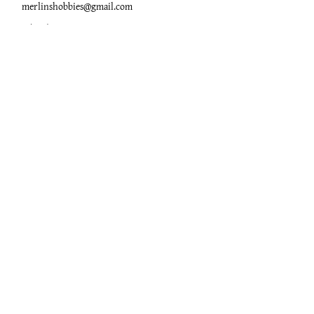
merlinshobbies@gmail.com
C/ Major, 33, 08750
Molins de Rei
Xarxes socials
Horari botiga
Dilluns:
17:00 - 20:00
Dimarts a dissabte:
10:00 -13:30 / 17:00 - 20:00
Subscriu-te al Nostre
Butlletí
Escriu el teu correu