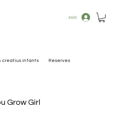
Inicia la sessió
s creatius infants
Reserves
ou Grow Girl