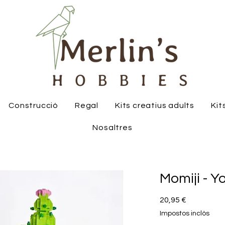
Construcció
Regal
Kits creatius adults
Kit
Nosaltres
Momiji - Y
Price
20,95 €
Impostos inclòs