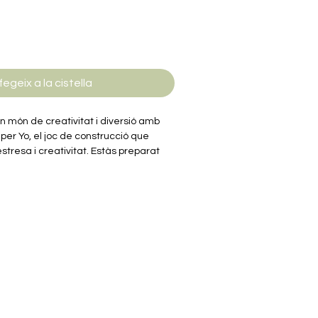
fegeix a la cistella
 món de creativitat i diversió amb
uper Yo, el joc de construcció que
stresa i creativitat. Estàs preparat
 una aventura de peces i colors que
l teu propi personatge Momiji?