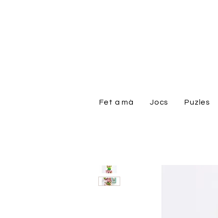
Fet a mà
Jocs
Puzles