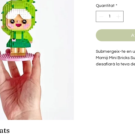
Quantitat
*
A
Submergeix-te en un
Momiji Mini Bricks S
desafiarà la teva de
per embarcar-te en
et portarà a crear e
ats