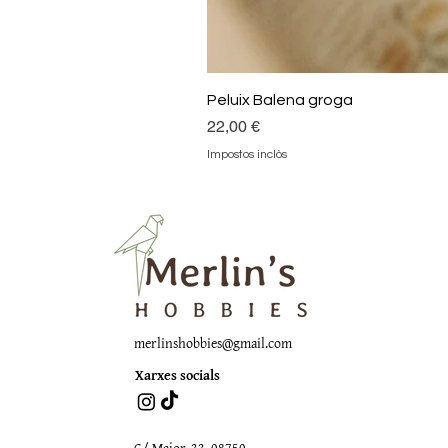
Peluix Balena groga
Preu
22,00 €
Impostos inclòs
merlinshobbies@gmail.com
Xarxes socials