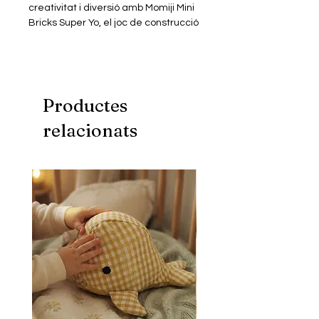
creativitat i diversió amb Momiji Mini
Bricks Super Yo, el joc de construcció
que desafiarà la teva destresa i
creativitat. Estàs preparat per
embarcar-te en una aventura de
peces i colors que et portarà a crear
el teu propi personatge Momiji?
Productes
relacionats