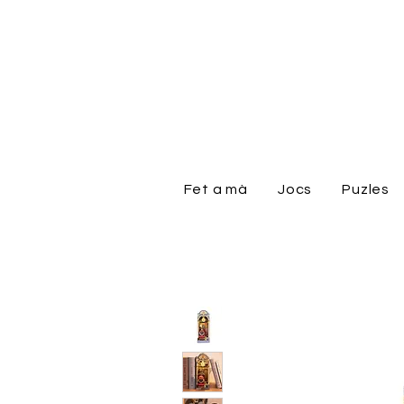
Fet a mà
Jocs
Puzles