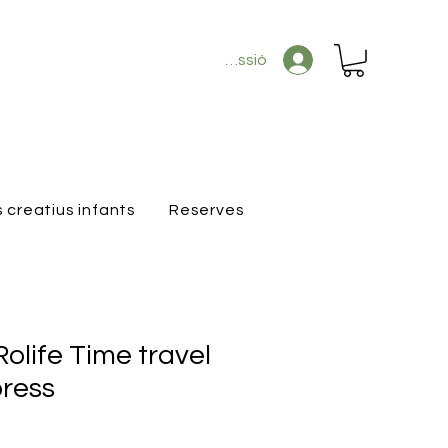
Inicia la sessió
s creatius infants
Reserves
olife Time travel
press