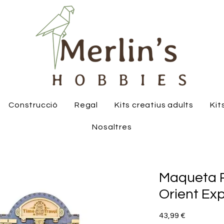
Construcció
Regal
Kits creatius adults
Kit
Nosaltres
Maqueta R
Orient Ex
Price
43,99 €