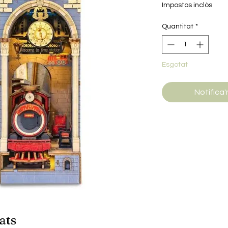
Impostos inclòs
Quantitat
*
Esgotat
Notifica'
ats