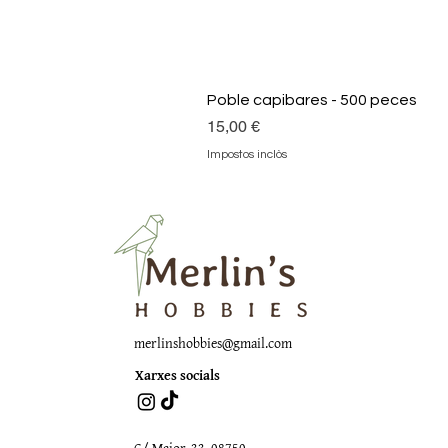
Poble capibares - 500 peces
Preu
15,00 €
Impostos inclòs
merlinshobbies@gmail.com
Xarxes socials