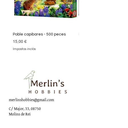
Poble capibares - 500 peces
Puzle Klimt 1000 peces
Preu
Preu
15,00 €
19,90 €
Impostos inclòs
Impostos inclòs
merlinshobbies@gmail.com
C/ Major, 33, 08750
Molins de Rei
Xarxes socials