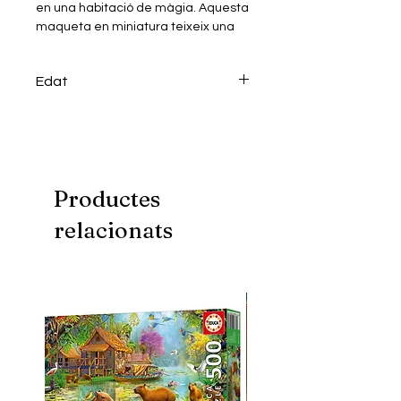
en una habitació de màgia. Aquesta
maqueta en miniatura teixeix una
simfonia d'elements de fusta que
donen vida al seu ambient acollidor.
Edat
Inclou tots els materials necessaris
+14
per al muntatge i de cadascuna de
les miniatures: Eines, cola, pintura,
pinces, pinzell, Llum LED, tant piles
com instal·lació necessària i guia de
Productes
muntatge il·lustrada pas a pas.
relacionats