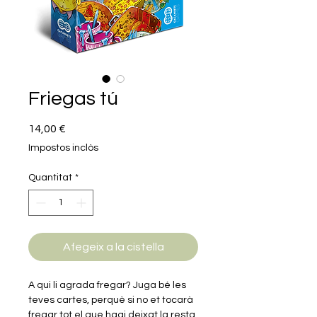
Friegas tú
Price
14,00 €
Impostos inclòs
Quantitat
*
Afegeix a la cistella
A qui li agrada fregar? Juga bé les
teves cartes, perquè si no et tocarà
fregar tot el que hagi deixat la resta.