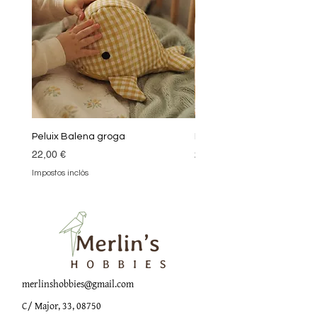
Peluix Balena groga
Peluix Balena verda
Preu
Preu
22,00 €
22,00 €
Impostos inclòs
Impostos inclòs
merlinshobbies@gmail.com
C/ Major, 33, 08750