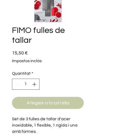
FIMO fulles de
tallar
Price
15,50 €
Impostos inclòs
Quantitat
*
Afegeix a la cistella
Set de 3 fulles de tallar d'acer
inoxidable, 1 flexible, 1 rígida i una
amb formes.