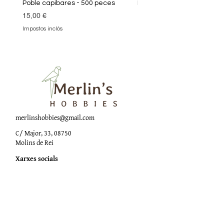
Poble capibares - 500 peces
Puzle Klimt 1000 peces
Preu
Preu
15,00 €
19,90 €
Impostos inclòs
Impostos inclòs
merlinshobbies@gmail.com
C/ Major, 33, 08750
Molins de Rei
Xarxes socials
Horari botiga
Dilluns:
17:00 - 20:00
Dimarts a dissabte: