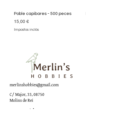
Poble capibares - 500 peces
Puzle Klimt 1000 peces
Preu
Preu
15,00 €
19,90 €
Impostos inclòs
Impostos inclòs
merlinshobbies@gmail.com
C/ Major, 33, 08750
Molins de Rei
Xarxes socials
Horari botiga
Dilluns: