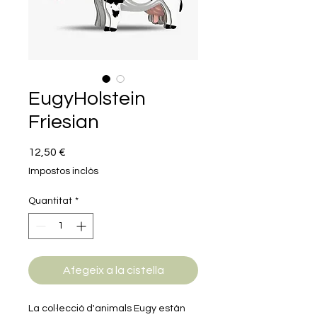
EugyHolstein
Friesian
Price
12,50 €
Impostos inclòs
Quantitat
*
Afegeix a la cistella
La col·lecció d'animals Eugy están