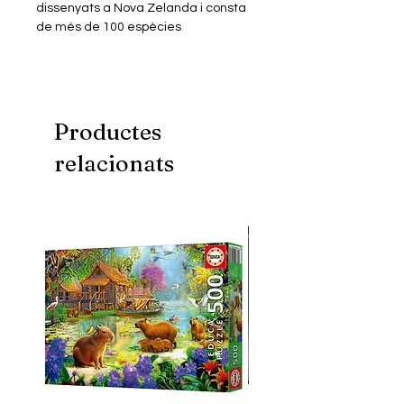
dissenyats a Nova Zelanda i consta
de més de 100 espècies
diferents. Cada producte està
dissenyat de manera que
ressaltin les característiques i la
personalitat úniques de cada
animal. A més, les caixes ofereixen
Productes
dades curioses i educatives sobre
relacionats
cada animal per estimular les ments
joves.
Els productes de la gamma Eugy
són 100% reciclables i estàn fets de
cartró corrugat, un dels materials
més fàcils de reciclar i imprès amb
tinta ecològica i no tòxica. També
inclouen una cola no tòxica soluble
en aigua i biodegradable. Sense
embolcall de plàstic.