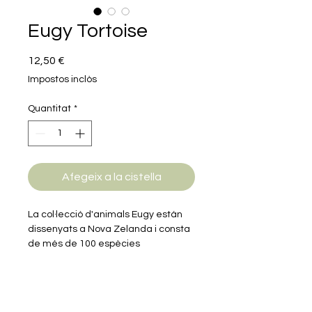
Eugy Tortoise
Price
12,50 €
Impostos inclòs
Quantitat
*
Afegeix a la cistella
La col·lecció d'animals Eugy están
dissenyats a Nova Zelanda i consta
de més de 100 espècies
diferents. Cada producte està
dissenyat de manera que
ressaltin les característiques i la
personalitat úniques de cada